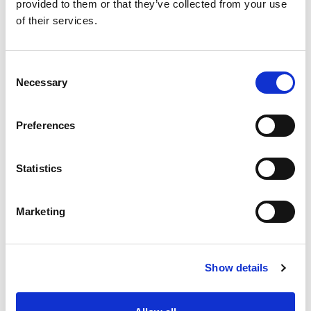
provided to them or that they’ve collected from your use
of their services.
C
Necessary
o
n
s
Preferences
e
n
t
Statistics
上記の発表のすぐ後に、ESXiArgsがESXIランサムウ
S
ェアの新バージョンをリリースし、CISAの上記のス
e
クリプトを使えなくする暗号化プロセスを変更した
Marketing
l
ことは注目に値します。
e
c
キャンペーンの責任
Show details
t
i
この攻撃の背後にいる人物はまだ明らかではありま
o
せんが、異なる攻撃者だということを示すいくつか