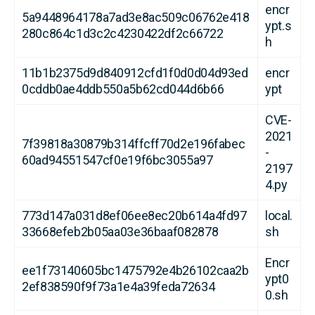
encr
5a9448964178a7ad3e8ac509c06762e418
ypt.s
280c864c1d3c2c4230422df2c66722
h
11b1b2375d9d840912cfd1f0d0d04d93ed
encr
0cddb0ae4ddb550a5b62cd044d6b66
ypt
CVE-
2021
7f39818a30879b314ffcff70d2e196fabec
-
60ad94551547cf0e19f6bc3055a97
2197
4.py
773d147a031d8ef06ee8ec20b614a4fd97
local.
33668efeb2b05aa03e36baaf082878
sh
Encr
ee1f73140605bc1475792e4b26102caa2b
ypt0
2ef838590f9f73a1e4a39feda72634
0.sh