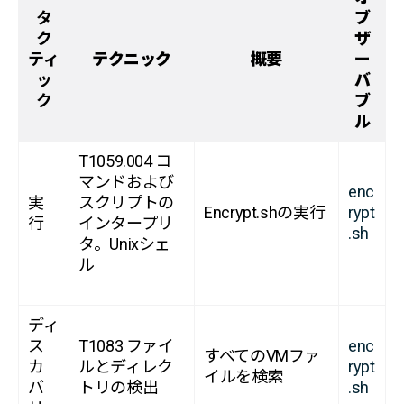
タ
ブ
ク
ザ
ティ
テクニック
概要
ー
ッ
バ
ク
ブ
ル
T1059.004 コ
マンドおよび
enc
実
スクリプトの
Encrypt.shの実行
rypt
行
インタープリ
.sh
タ。Unixシェ
ル
ディ
ス
T1083 ファイ
enc
すべてのVMファ
カ
ルとディレク
rypt
イルを検索
バ
トリの検出
.sh