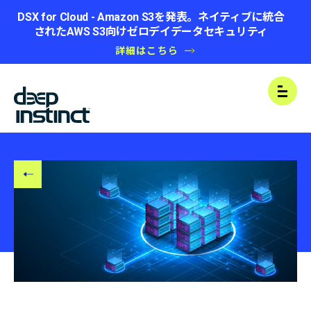
DSX for Cloud - Amazon S3を発表。ネイティブに統合
されたAWS S3向けゼロデイデータセキュリティ
詳細はこちら
B
Open
A
C
K
T
O
B
L
O
G