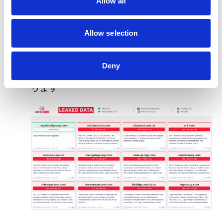
Allow all
n
の手がかりがあります。
LockBit - 彼らは同様の攻撃を行い、2023年1月
Allow selection
に新しいESXi Ransomwareの亜種を発表しま
した。一方、彼らのリークサイトには被害者
が一人も反映されていません。LockBitの一部
Deny
の関連会社が独自に行動している可能性があ
ります