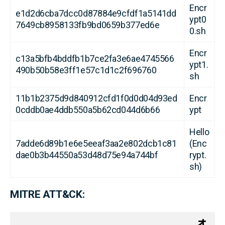
Encr
e1d2d6cba7dcc0d87884e9cfdf1a5141dd
ypt0
7649cb8958133fb9bd0659b377ed6e
0.sh
Encr
c13a5bfb4bddfb1b7ce2fa3e6ae4745566
ypt1.
490b50b58e3ff1e57c1d1c2f696760
sh
11b1b2375d9d840912cfd1f0d0d04d93ed
Encr
0cddb0ae4ddb550a5b62cd044d6b66
ypt
Hello
7adde6d89b1e6e5eeaf3aa2e802dcb1c81
(Enc
dae0b3b44550a53d48d75e94a744bf
rypt.
sh)
MITRE ATT&CK:
オ