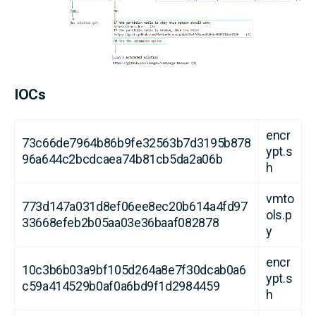
IOCs
encr
73c66de7964b86b9fe32563b7d3195b878
ypt.s
96a644c2bcdcaea74b81cb5da2a06b
h
vmto
773d147a031d8ef06ee8ec20b614a4fd97
ols.p
33668efeb2b05aa03e36baaf082878
y
encr
10c3b6b03a9bf105d264a8e7f30dcab0a6
ypt.s
c59a414529b0af0a6bd9f1d2984459
h