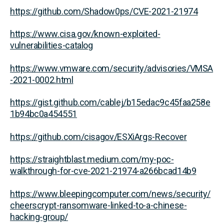
https://github.com/Shadow0ps/CVE-2021-21974
https://www.cisa.gov/known-exploited-
vulnerabilities-catalog
https://www.vmware.com/security/advisories/VMSA
-2021-0002.html
https://gist.github.com/cablej/b15edac9c45faa258e
1b94bc0a454551
https://github.com/cisagov/ESXiArgs-Recover
https://straightblast.medium.com/my-poc-
walkthrough-for-cve-2021-21974-a266bcad14b9
https://www.bleepingcomputer.com/news/security/
cheerscrypt-ransomware-linked-to-a-chinese-
hacking-group/