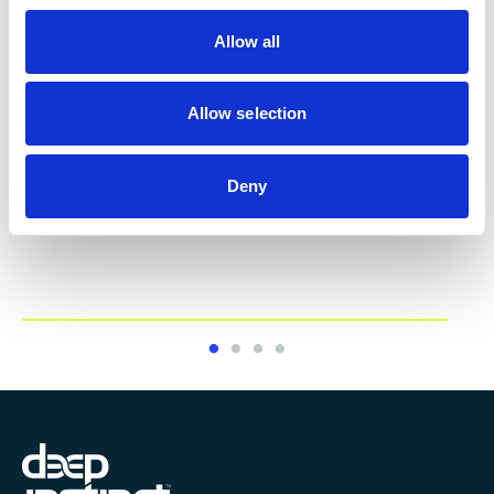
o
ニューヨーク グローバル本社
Allow all
n
888 Seventh Avenue, 5th Floor
Allow selection
New York, NY, 10106
USA
Deny
Phone:
+1 347-534-1315