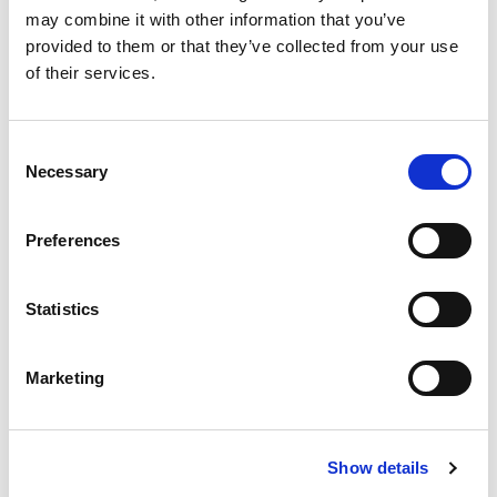
may combine it with other information that you’ve
provided to them or that they’ve collected from your use
of their services.
C
Necessary
o
n
s
Preferences
e
n
t
Statistics
S
e
Marketing
l
e
c
Show details
t
i