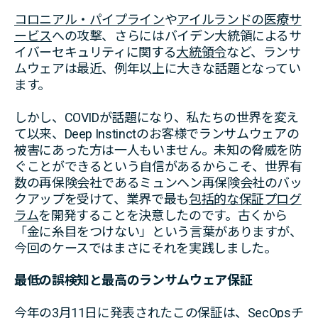
コロニアル・パイプライン
や
アイルランドの医療サ
ービス
への攻撃、さらにはバイデン大統領によるサ
イバーセキュリティに関する
大統領令
など、ランサ
ムウェアは最近、例年以上に大きな話題となってい
ます。
しかし、COVIDが話題になり、私たちの世界を変え
て以来、Deep Instinctのお客様でランサムウェアの
被害にあった方は一人もいません。未知の脅威を防
ぐことができるという自信があるからこそ、世界有
数の再保険会社であるミュンヘン再保険会社のバッ
クアップを受けて、業界で最も
包括的な保証プログ
ラム
を開発することを決意したのです。古くから
「金に糸目をつけない」という言葉がありますが、
今回のケースではまさにそれを実践しました。
最低の誤検知と最高のランサムウェア保証
今年の3月11日に発表
されたこの保証は、SecOpsチ