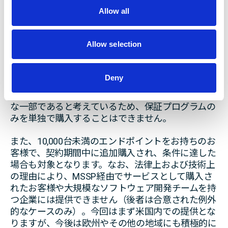
o
Allow all
10,000ライセンス（エンドポイント）以上の2年間
n
のプレミアム・サブスクリプション・パッケージを
購入された新規および既存のお客様は、本保証の対
Allow selection
象（＊）となり、追加費用はかかりません。プレミ
アムサブスクリプションは、主にグローバルに事業
を展開する企業向けに設計されており、運用上の問
Deny
題に迅速に対応することが期待されます。今回の保
証は、当社のカスタマーサポートアプローチの重要
な一部であると考えているため、保証プログラムの
みを単独で購入することはできません。
また、10,000台未満のエンドポイントをお持ちのお
客様で、契約期間中に追加購入され、条件に達した
場合も対象となります。なお、法律上および技術上
の理由により、MSSP経由でサービスとして購入さ
れたお客様や大規模なソフトウェア開発チームを持
つ企業には提供できません（後者は合意された例外
的なケースのみ）。今回はまず米国内での提供とな
りますが、今後は欧州やその他の地域にも積極的に