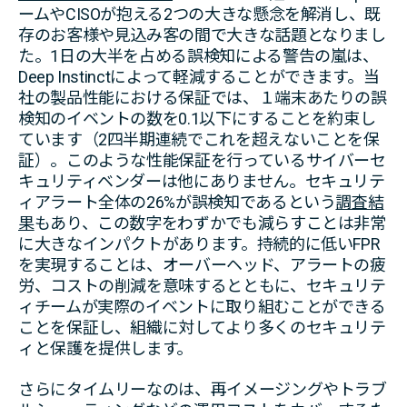
ームやCISOが抱える2つの大きな懸念を解消し、既
存のお客様や見込み客の間で大きな話題となりまし
た。1日の大半を占める誤検知による警告の嵐は、
Deep Instinctによって軽減することができます。当
社の製品性能における保証では、１端末あたりの誤
検知のイベントの数を0.1以下にすることを約束し
ています（2四半期連続でこれを超えないことを保
証）。このような性能保証を行っているサイバーセ
キュリティベンダーは他にありません。セキュリテ
ィアラート全体の26%が誤検知であるという
調査結
果
もあり、この数字をわずかでも減らすことは非常
に大きなインパクトがあります。持続的に低いFPR
を実現することは、オーバーヘッド、アラートの疲
労、コストの削減を意味するとともに、セキュリテ
ィチームが実際のイベントに取り組むことができる
ことを保証し、組織に対してより多くのセキュリテ
ィと保護を提供します。
さらにタイムリーなのは、再イメージングやトラブ