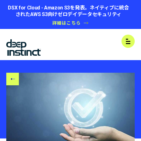
DSX for Cloud - Amazon S3を発表。ネイティブに統合
されたAWS S3向けゼロデイデータセキュリティ
詳細はこちら
B
Open
A
C
K
T
O
B
L
O
G