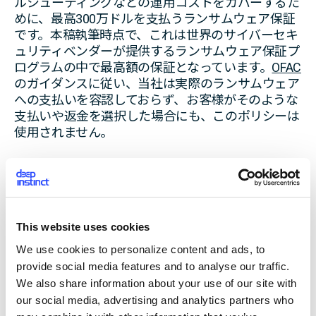
ルシューティングなどの運用コストをカバーするた
めに、最高300万ドルを支払うランサムウェア保証
です。本稿執筆時点で、これは世界のサイバーセキ
ュリティベンダーが提供するランサムウェア保証プ
ログラムの中で最高額の保証となっています。
OFAC
のガイダンスに従い、当社は実際のランサムウェア
への支払いを容認しておらず、お客様がそのような
支払いや返金を選択した場合にも、このポリシーは
使用されません。
広範なデューデリジェンス
ミュンヘン再保険は、
Google Cloud
などの大手企業
を対象としたサイバー・リスク・カバーの経験か
This website uses cookies
ら、Deep Instinct社を当然のように選択しました。
この種の保証を引き受けている会社は、バックグラ
We use cookies to personalize content and ads, to
ウンドの調査を行っていますが、ミュンヘン再保険
provide social media features and to analyse our traffic.
の場合も例外ではありませんでした。ミュンヘン再
We also share information about your use of our site with
保険の保険、リスク、AIの専門家からなるチーム
our social media, advertising and analytics partners who
は、これまでDeep Instinctが経験した中でも最も深