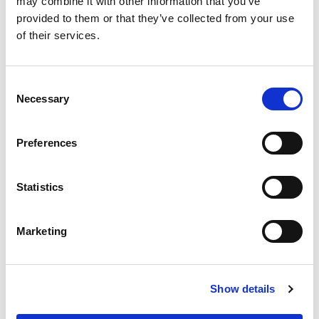
may combine it with other information that you’ve
いレベルで、最も徹底的な技術検証を行いました。
provided to them or that they’ve collected from your use
ミュンヘン再保険のAI専門家は、Covidの制限によ
of their services.
り旅行が制限される直前に、当社のテルアビブR&D
本部に足を運びました。代表団は1週間かけて、当
社のデータ収集プラットフォーム、データ処理パイ
C
プライン、モデルと製品のアーキテクチャ、D-Brain
Necessary
o
の全体的なトレーニングプロセスを検証しました。
n
s
ミュンヘン再保険のスペシャリストは、生産におけ
Preferences
e
るフィードバックループ、意思決定プロセス、モデ
n
ルの更新方法、さらにランサムウェアやその他のラ
t
Statistics
ンサムウェア関連の攻撃ベクトルに対する静的およ
S
び動的な中核機能についても調査しました。
ミュン
e
ヘン再保険
のデータサイエンティストは、Deep
Marketing
l
Instinctソリューションのあらゆる側面を徹底的に
調査し、十分に満足した上で保証を引き受けまし
e
た。
c
Show details
t
提供開始時期と対象
i