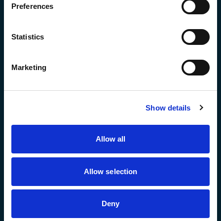
s
Preferences
e
n
t
Statistics
S
e
Marketing
l
e
NAS
c
Show details
t
i
Learn More
Dell CAVA および NetApp Vscan とのネイティ
o
Allow all
ブ統合が可能なNASセキュリティ
n
Allow selection
Deny