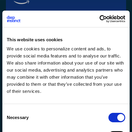
Cloud
This website uses cookies
We use cookies to personalize content and ads, to
provide social media features and to analyse our traffic.
Learn More
高い拡張性を備えたセキュアなクラウドスト
We also share information about your use of our site with
レージ
our social media, advertising and analytics partners who
may combine it with other information that you’ve
provided to them or that they’ve collected from your use
of their services.
C
Necessary
o
n