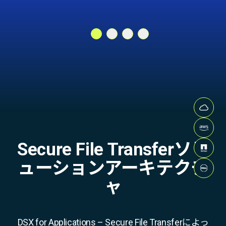
Cloud
AWS 
Secure File Transferソリ
NetA
ューションアーキテクチ
Dell
ャ
DSX for Applications – Secure File Transferによっ