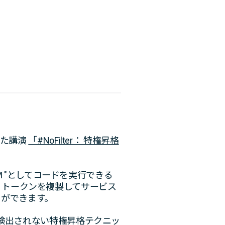
た講演
「#NoFilter： 特権昇格
 "
としてコードを実行できる
、トークンを複製してサービス
ができます。
で検出されない特権昇格テクニッ