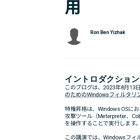
用
Ron Ben Yizhak
イントロダクション
このブログは、
2023
年
8
月
13
のためのWindowsフィルタ
特権昇格は、
Windows OS
にお
攻撃ツール（
Meterpreter
、
Cob
を操作することで実行します
この講演では、Windowsフ