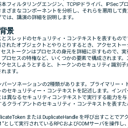
フィルタリングエンジン、TCPIPドライバ、IPSecプロ
さまざまなコンポーネントを分析し、それらを悪用して貴
グでは、講演の詳細を説明します。
背景
スとスレッドのセキュリティ・コンテキストを表すもので
護されたオブジェクトとやりとりするとき、アクセストー
クセストークンはプロセスの身元を詳細に示すもので、実
、プロセスの特権など、いくつかの要素で構成されます。
アクセスしようとすると、トークンのセキュリティ識別子
されます。
ンパーソネーションの2種類があります。プライマリー・
トのセキュリティー・コンテキストを記述します。インパ
とは異なるセキュリティコンテキストで実行する能力を与
するクライアントのセキュリティ・コンテキストを表すた
ateToken または DuplicateHandle を呼び出す
YSTEM "として実行されているRPCおよびCOMサーバを操作し