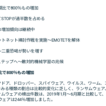
期比で800％もの増加
STOPが過半数を占める
の増加傾向は継続中
トネット掃討作戦を実施～EMOTETを解体
～二重恐喝が勢いを増す
ステップへ～敵対的機械学習の兆候
比で800％もの増加
クドア、ドロッパー、スパイウェア、ウイルス、ワーム、
でみる種類の割合は比較的変化に乏しく、ランサムウェア
ムウェアの検出件数は、2019年1月～6月期と比較して、
ウェアは244％増加しました。