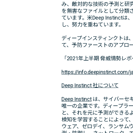
み、敵対的な技術の予測と研
を無害なファイルとして分類
ています。米Deep Inst
し、努力を重ねています。
ディープインスティンクトは
て、予防ファーストのアプロ
「2021年上半期 脅威情勢
https://info.deepinstinct.com/j
Deep Instinct
社について
Deep Instinct
は、サイバーセ
唯一の企業です。ディープラ
と、それを元に予測ができるよう
検知を学習することによって
ウェア、ゼロデイ、ランサムウ