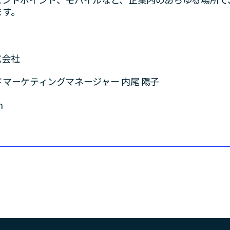
エンドポイント、モバイルなど、企業内のあらゆる場所で
ます。
先：
式会社
マーケティングマネージャー 内尾 陽子
m