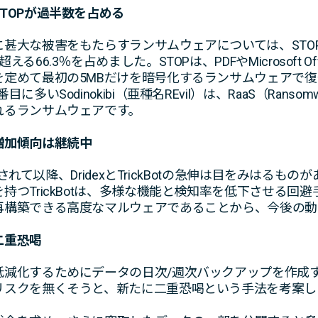
TOPが過半数を占める
甚大な被害をもたらすランサムウェアについては、STOP
66.3％を占めました。STOPは、PDFやMicrosoft 
を定めて最初の5MBだけを暗号化するランサムウェアで
Sodinokibi（亜種名REvil）は、RaaS（Ransomware
れるランサムウェアです。
増加傾向は継続中
討されて以降、DridexとTrickBotの急伸は目をみはるも
持つTrickBotは、多様な機能と検知率を低下させる回
再構築できる高度なマルウェアであることから、今後の動
二重恐喝
低減化するためにデータの日次/週次バックアップを作成
リスクを無くそうと、新たに二重恐喝という手法を考案し