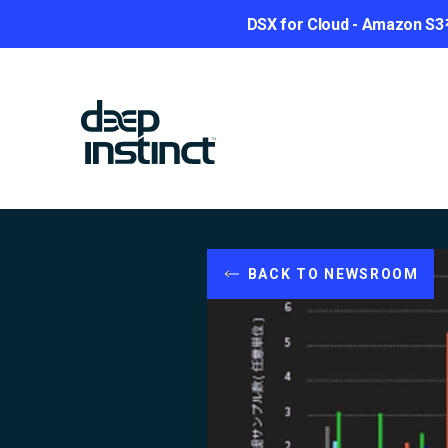
DSX for Cloud - A
BACK TO NEWSROOM