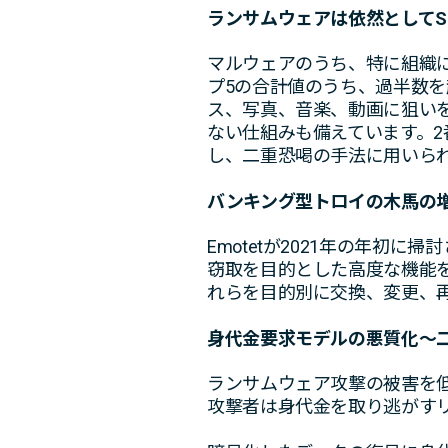
ランサムウェアは依然としてS
マルウェアのうち、特に組織に
プ5の合計値のうち、過半数を超える
ス、写真、音楽、動画に狙い
ない仕組みも備えています。2番目に多い
し、二重恐喝の手法に用いら
バンキング型トロイの木馬の
Emotetが2021年の年初に掃
窃取を目的とした高度な機能を
れらを目的別に交換、変更、
身代金要求モデルの悪質化～
ランサムウェア攻撃の被害を
攻撃者は身代金を取り逃がす