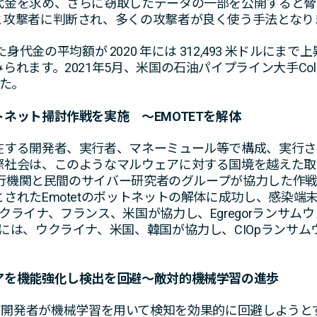
代金を求め、さらに窃取したデータの一部を公開すると脅
と攻撃者に判断され、多くの攻撃者が良く使う手法となり
ドルだった身代金の平均額が 2020 年には 312,493 米ドル
ます。2021年5月、米国の石油パイプライン大手Colonial
した。
ネット掃討作戦を実施 ～EMOTETを解体
在する開発者、実行者、マネーミュール等で構成、実行さ
際社会は、このようなマルウェアに対する国境を越えた取
法執行機関と民間のサイバー研究者のグループが協力した作
されたEmotetのボットネットの解体に成功し、感染端
クライナ、フランス、米国が協力し、Egregorランサム
には、ウクライナ、米国、韓国が協力し、CIOpランサ
アを機能強化し検出を回避～敵対的機械学習の進歩
、マルウェア開発者が機械学習を用いて検知を効果的に回避しよ